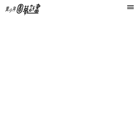
首頁
明天你也是大人物
悍將車隊──最後一戰
本計畫獲全額補助
悍將車隊，一個多數團員為國中九年級學生的自行車隊，面
臨基測，上學、讀書、補習的時間大大壓縮大家練車的時
間，從一周一次到一個月不到三次的狀況。加上畢業之後大
家就要各奔東西，聚在一起騎車更是件難事，於是團員們只
好做出心痛的決定－－解散車隊。就在作初決定之際，有人
提出了環島的提議，最後共同作出了在畢業之後一起環島決
議，成為悍將車隊的「最後一戰」！