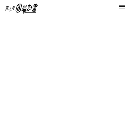
首頁
第一屆大人物慈善攝影展
大人物攝影團隊香港開麥拉
大人物攝影團隊香港開麥拉
即將在12月17日登場的「大人物」慈善攝影展不只台灣藝
人名人踴躍支持，香港名模熊黛林、Angelababy和琦琦也
參與攝影展，為幫助青少年圓夢盡一份心力。她們都是模特
兒出身，在演藝圈努力掙得一席之地，證明只要努力追求夢
想，誰都可以成為大人物。
「大人物」慈善攝影展統籌人陳孫華帶著知名髮型師
Andy、化妝師簡淑玲和攝影師蘇益良飛到香港拍攝熊黛