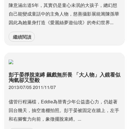
陳意涵出道5年，其實仍是童心未泯的大孩子，總幻想
自己能變成童話中的主角人物，慈善攝影展統籌陳孫華
因此為她量身打造《愛麗絲夢遊仙境》的奇幻世界...
繼續閱讀
彭于晏掙脫束縛 飆戲無所畏 「大人物」入鏡看似
淘氣卻又堅毅
2013/07/05 2011/11/07
儘管行程滿檔，Eddie為替青少年公益盡心力，仍趁著
回台幾天，抽空進棚拍照。彭于晏被固定在牆上，左手
和右腳奮力向前，象徵擺脫束縛。...