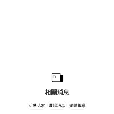
機一動將紙禮服的裙衩現場用力撕開，琦琦大方笑說：「隨
你，這樣步伐更開更好擺姿勢。」穿遍名牌華服與各種造型
的琦琦第一次穿紙做的禮服，她讚：「好有創意！」報導：
張寧
原文來自【蘋果日報】：
http://ent.appledaily.com.tw/enews/article/entertainment/20
相關消息
活動花絮
展場消息
媒體報導