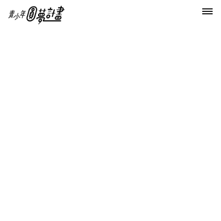
首頁
第一屆大人物慈善攝影展
12/18~12/24大師導覽時間表
12/18~12/24大師導覽時間表
想親臨現場聽大師們的作品導覽，請密切注意一下時間喔~~
【12/18】
14:00~17:00 導覽人：蘇益良
17:00~20:00 導覽人：陳孫華
19:00~22:00 導覽人：蘇益良