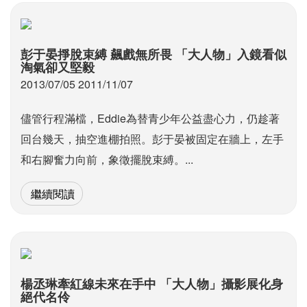
彭于晏掙脫束縛 飆戲無所畏 「大人物」入鏡看似
淘氣卻又堅毅
2013/07/05 2011/11/07
儘管行程滿檔，Eddie為替青少年公益盡心力，仍趁著
回台幾天，抽空進棚拍照。彭于晏被固定在牆上，左手
和右腳奮力向前，象徵擺脫束縛。...
繼續閱讀
楊丞琳牽紅線未來在手中 「大人物」攝影展化身
絕代名伶