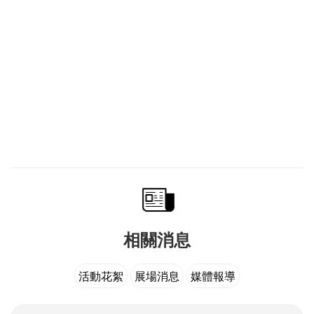
．紀念特刊──現場或匯款捐贈超過888元，即可獲贈《大人
物特刊》一本
．勸募專戶──台北富邦銀行仁愛分行
．戶名：財團法人富邦文教基金會
．帳號：704120008193
查詢專線：02-27048856
相關消息
活動花絮
展場消息
媒體報導