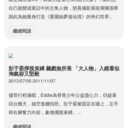
自己能變成童話中的主角人物，慈善攝影展統籌陳孫華
因此為她量身打造《愛麗絲夢遊仙境》的奇幻世界...
繼續閱讀
彭于晏掙脫束縛 飆戲無所畏 「大人物」入鏡看似
淘氣卻又堅毅
2013/07/05 2011/11/07
儘管行程滿檔，Eddie為替青少年公益盡心力，仍趁著
回台幾天，抽空進棚拍照。彭于晏被固定在牆上，左手
和右腳奮力向前，象徵擺脫束縛。...
繼續閱讀