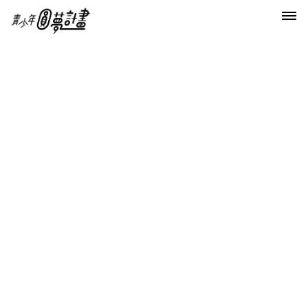
首頁
第一屆大人物慈善攝影展
大人物慈善攝影展海報出爐了!!!
大人物慈善攝影展海報出爐了!!!
「大人物」慈善攝影展
時間：2011╱12╱17至2012╱1╱8 早上11點~晚上10點
地點：台北ATT 4 FUN 7樓「ATT ShowBox 」，免費進場
(展場禁止拍照及飲食)