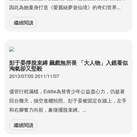
因此為她量身打造《愛麗絲夢遊仙境》的奇幻世界...
繼續閱讀
彭于晏掙脫束縛 飆戲無所畏 「大人物」入鏡看似
淘氣卻又堅毅
2013/07/05 2011/11/07
儘管行程滿檔，Eddie為替青少年公益盡心力，仍趁著
回台幾天，抽空進棚拍照。彭于晏被固定在牆上，左手
和右腳奮力向前，象徵擺脫束縛。...
繼續閱讀