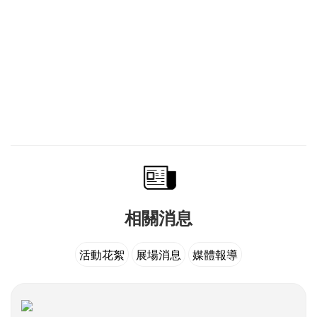
人。「大人物慈善攝影展」今起在台北ATT ShowBox免費
展出23天，所有收入將捐贈富邦文教基金會，幫助青少年圓
夢。
原文來自【蘋果日報】：
http://ent.appledaily.com.tw/enews/article/entertainment/20
相關消息
活動花絮
展場消息
媒體報導