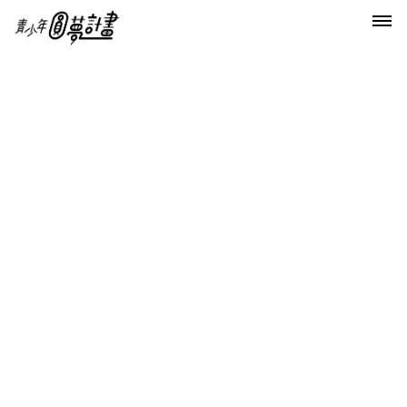
首頁
第一屆大人物慈善攝影展
徐若瑄美胸挺大人物攝影展 喊28萬標大慶
徐若瑄美胸挺大人物攝影展 喊28萬
標大慶
【楊景婷╱台北報導】由造型師陳孫華擔任總召統籌、集結
39位名人巨星拍攝的「大人物慈善攝影展」今開展，昨大
慶、徐若瑄出席揭幕，她誇他身材好，她願出28萬(取28諧
音有「你發大家發」的含義)，競標大慶的「野蠻文明」，
他得知答：「但我沒那麼多錢可以標妳的。」