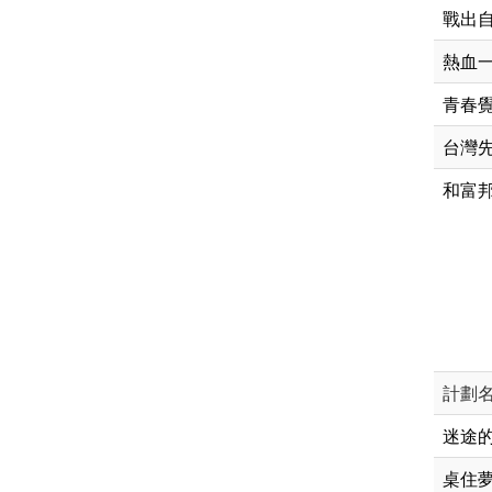
戰出自
熱血
青春覺
台灣
和富
計劃
迷途
桌住