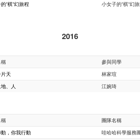
的”棋”幻旅程
小女子的”棋”幻
2016
名稱
參與同學
一片天
林家瑄
土地、人
江婉琦
名稱
團隊名稱
轉動，你我行動
哇哈哈科學服務