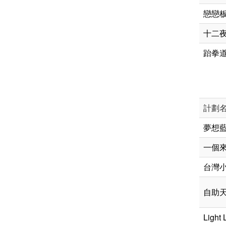
戀戀
十二
跆拳
計劃
夢想
一個
台灣
自助
Ligh