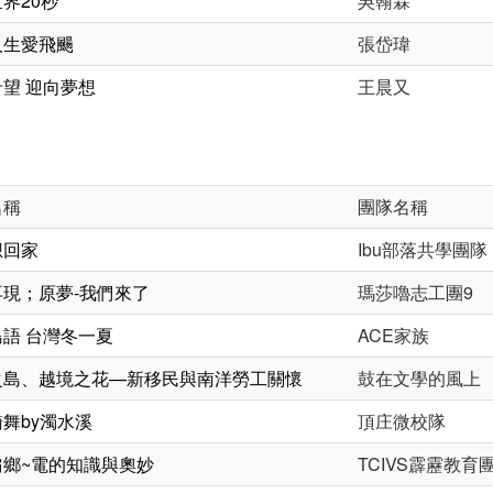
界20秒
吳翰霖
人生愛飛颺
張岱瑋
望 迎向夢想
王晨又
名稱
團隊名稱
想回家
Ibu部落共學團隊
現；原夢-我們來了
瑪莎嚕志工團9
語 台灣冬一夏
ACE家族
之島、越境之花—新移民與南洋勞工關懷
鼓在文學的風上
舞by濁水溪
頂庄微校隊
偏鄉~電的知識與奧妙
TCIVS霹靂教育