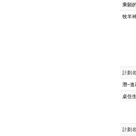
乘願
牧羊神
計劃
潛~進
桌住
計劃