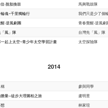
信‧脫胎換鼓
馬興戰鼓隊
一輪魂~千里獨輪行
我們只是少了個
醒-逆風劇團
青春覺醒-逆風劇
先「風」隊
台灣先「風」隊
邦一起上太空~青少年太空學習計畫
太空探險隊
2014
名稱
參與同學
的膽量─徒步大理圖柏之旅
盧明昱
夢想
林家瑄