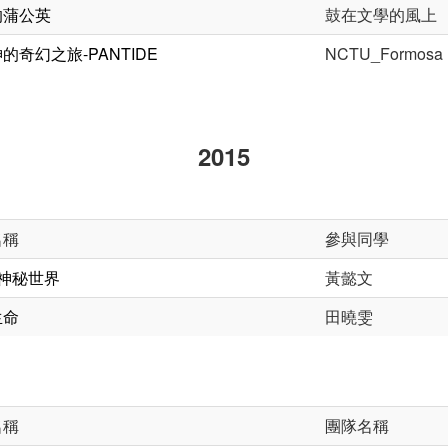
的蒲公英
鼓在文學的風上
的奇幻之旅-PANTIDE
NCTU_Formosa
2015
名稱
參與同學
神秘世界
黃懿文
生命
田曉雯
名稱
團隊名稱