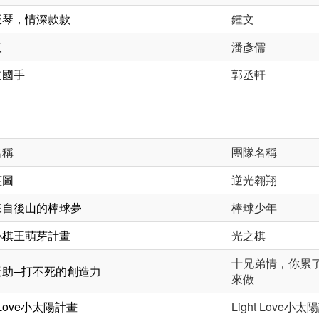
板琴，情深款款
鍾文
夜
潘彥儒
道國手
郭丞軒
名稱
團隊名稱
藍圖
逆光翱翔
來自後山的棒球夢
棒球少年
小棋王萌芽計畫
光之棋
十兄弟情，你累
天助─打不死的創造力
來做
t Love小太陽計畫
Light Love小太