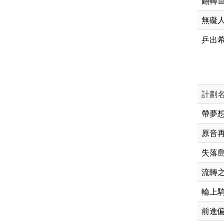
翻轉世
無礙
乒出希
計劃
帶夢
原音再
失落島
流轉
輪上騎
前進