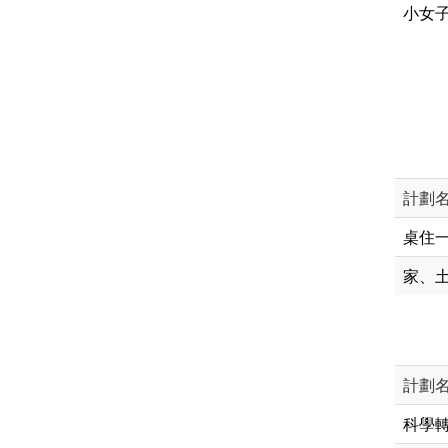
小女子
計劃
桌住
家、
計劃
科學