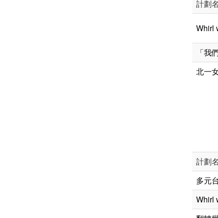
計劃
Whir
「我
北一女
計劃
多元
Whir